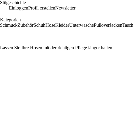
Stilgeschichte
Einloggen
Profil erstellen
Newsletter
Kategorien
Schmuck
Zubehör
Schuh
Hose
Kleider
Unterwäsche
Pullover
Jacken
Tasc
Lassen Sie Ihre Hosen mit der richtigen Pflege länger halten