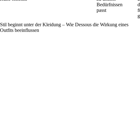
Bedürfnissen
d
passt
f
g
Stil beginnt unter der Kleidung – Wie Dessous die Wirkung eines
Outfits beeinflussen