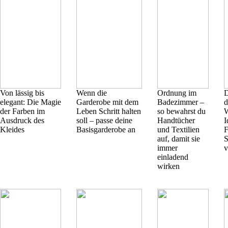
Von lässig bis
Wenn die
Ordnung im
D
elegant: Die Magie
Garderobe mit dem
Badezimmer –
d
der Farben im
Leben Schritt halten
so bewahrst du
Ausdruck des
soll – passe deine
Handtücher
I
Kleides
Basisgarderobe an
und Textilien
F
auf, damit sie
S
immer
v
einladend
wirken