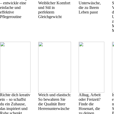
– entwickle eine
Weiblicher Komfort
Unterwäsche,
S
einfache und
und Stil in
die zu Ihrem
V
effektive
perfektem
Leben passt
d
Pflegeroutine
Gleichgewicht
U
z
M
M
Richte dich kreativ
Weich und elastisch:
Alltag, Arbeit
I
ein – so schaffst
So bewahren Sie
oder Freizeit?
e
du ein Zuhause,
die Qualität Ihrer
Finde die
n
das inspiriert und
Herrenunterwäsche
Hosenart, die
S
Ruhe schenkt
zu deinen
B