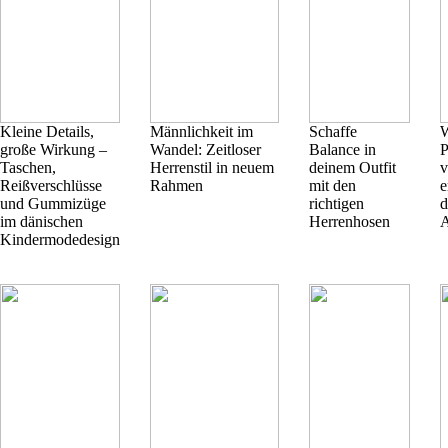
Kleine Details,
Männlichkeit im
Schaffe
W
große Wirkung –
Wandel: Zeitloser
Balance in
P
Taschen,
Herrenstil in neuem
deinem Outfit
v
Reißverschlüsse
Rahmen
mit den
e
und Gummizüge
richtigen
d
im dänischen
Herrenhosen
A
Kindermodedesign