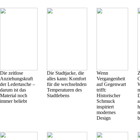
Die zeitlose
Die Stadtjacke, die
Wenn
Z
Anziehungskraft
alles kann: Komfort
Vergangenheit
O
der Ledertasche –
für die wechselnden
auf Gegenwart
darum ist das
Temperaturen des
trifft:
Material noch
Stadtlebens
Historischer
D
immer beliebt
Schmuck
a
inspiriert
h
modernes
m
Design
b