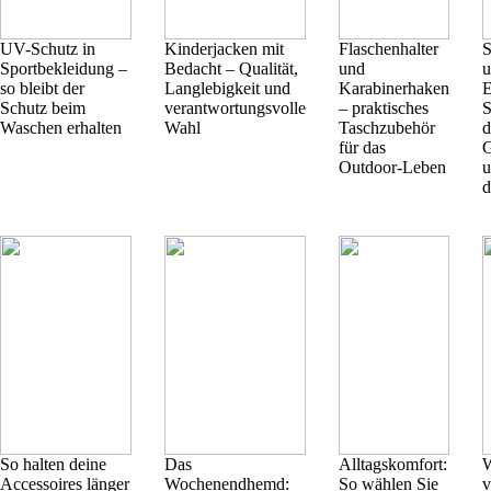
UV-Schutz in
Kinderjacken mit
Flaschenhalter
S
Sportbekleidung –
Bedacht – Qualität,
und
u
so bleibt der
Langlebigkeit und
Karabinerhaken
E
Schutz beim
verantwortungsvolle
– praktisches
S
Waschen erhalten
Wahl
Taschzubehör
d
für das
G
Outdoor-Leben
u
d
So halten deine
Das
Alltagskomfort:
Accessoires länger
Wochenendhemd:
So wählen Sie
v