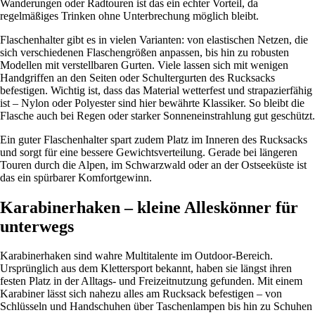
Wanderungen oder Radtouren ist das ein echter Vorteil, da
regelmäßiges Trinken ohne Unterbrechung möglich bleibt.
Flaschenhalter gibt es in vielen Varianten: von elastischen Netzen, die
sich verschiedenen Flaschengrößen anpassen, bis hin zu robusten
Modellen mit verstellbaren Gurten. Viele lassen sich mit wenigen
Handgriffen an den Seiten oder Schultergurten des Rucksacks
befestigen. Wichtig ist, dass das Material wetterfest und strapazierfähig
ist – Nylon oder Polyester sind hier bewährte Klassiker. So bleibt die
Flasche auch bei Regen oder starker Sonneneinstrahlung gut geschützt.
Ein guter Flaschenhalter spart zudem Platz im Inneren des Rucksacks
und sorgt für eine bessere Gewichtsverteilung. Gerade bei längeren
Touren durch die Alpen, im Schwarzwald oder an der Ostseeküste ist
das ein spürbarer Komfortgewinn.
Karabinerhaken – kleine Alleskönner für
unterwegs
Karabinerhaken sind wahre Multitalente im Outdoor-Bereich.
Ursprünglich aus dem Klettersport bekannt, haben sie längst ihren
festen Platz in der Alltags- und Freizeitnutzung gefunden. Mit einem
Karabiner lässt sich nahezu alles am Rucksack befestigen – von
Schlüsseln und Handschuhen über Taschenlampen bis hin zu Schuhen