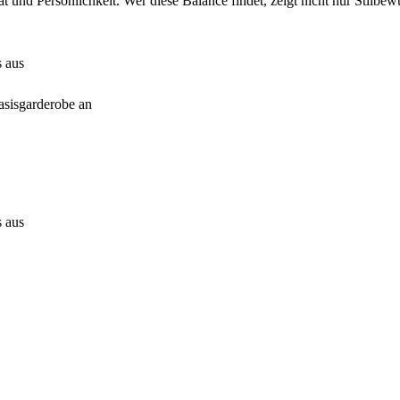
 und Persönlichkeit. Wer diese Balance findet, zeigt nicht nur Stilbewu
s aus
asisgarderobe an
s aus