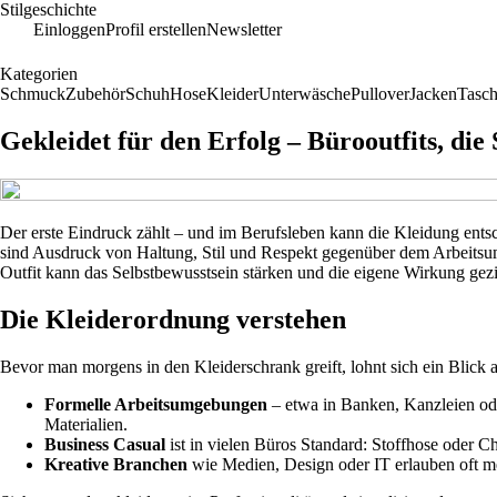
Stilgeschichte
Einloggen
Profil erstellen
Newsletter
Kategorien
Schmuck
Zubehör
Schuh
Hose
Kleider
Unterwäsche
Pullover
Jacken
Tasc
Gekleidet für den Erfolg – Bürooutfits, die
Der erste Eindruck zählt – und im Berufsleben kann die Kleidung ents
sind Ausdruck von Haltung, Stil und Respekt gegenüber dem Arbeitsum
Outfit kann das Selbstbewusstsein stärken und die eigene Wirkung gezie
Die Kleiderordnung verstehen
Bevor man morgens in den Kleiderschrank greift, lohnt sich ein Blick
Formelle Arbeitsumgebungen
– etwa in Banken, Kanzleien od
Materialien.
Business Casual
ist in vielen Büros Standard: Stoffhose oder 
Kreative Branchen
wie Medien, Design oder IT erlauben oft mehr