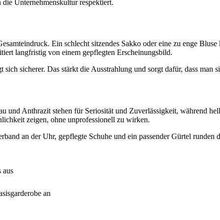
an die Unternehmenskultur respektiert.
Gesamteindruck. Ein schlecht sitzendes Sakko oder eine zu enge Bluse 
itiert langfristig von einem gepflegten Erscheinungsbild.
ich sicherer. Das stärkt die Ausstrahlung und sorgt dafür, dass man sic
nd Anthrazit stehen für Seriosität und Zuverlässigkeit, während helle
lichkeit zeigen, ohne unprofessionell zu wirken.
derband an der Uhr, gepflegte Schuhe und ein passender Gürtel runden 
s aus
asisgarderobe an