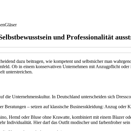
hen
Gläser
 Selbstbewusstsein und Professionalität auss
cheidend dazu beitragen, wie kompetent und selbstsicher man wahrgenom
feld. Ob in einem konservativen Unternehmen mit Anzugpflicht oder in
lt unterstreichen.
 auf die Unternehmenskultur. In Deutschland unterscheiden sich Dress
er Beratungen – setzen auf klassische Businesskleidung: Anzug oder 
Chino, Hemd oder Bluse ohne Krawatte, kombiniert mit einem Blazer ode
 Individualität. Hier darf das Outfit modischer und farbenfroher sein 