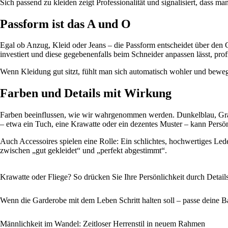
Sich passend zu kleiden zeigt Professionalität und signalisiert, dass m
Passform ist das A und O
Egal ob Anzug, Kleid oder Jeans – die Passform entscheidet über den 
investiert und diese gegebenenfalls beim Schneider anpassen lässt, prof
Wenn Kleidung gut sitzt, fühlt man sich automatisch wohler und bewegt s
Farben und Details mit Wirkung
Farben beeinflussen, wie wir wahrgenommen werden. Dunkelblau, Grau u
– etwa ein Tuch, eine Krawatte oder ein dezentes Muster – kann Persön
Auch Accessoires spielen eine Rolle: Ein schlichtes, hochwertiges Le
zwischen „gut gekleidet“ und „perfekt abgestimmt“.
Krawatte oder Fliege? So drücken Sie Ihre Persönlichkeit durch Detail
Wenn die Garderobe mit dem Leben Schritt halten soll – passe deine B
Männlichkeit im Wandel: Zeitloser Herrenstil in neuem Rahmen