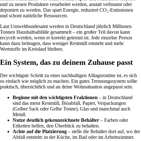
und zu neuen Produkten verarbeitet werden, anstatt verbrannt oder
deponiert zu werden. Das spart Energie, reduziert CO₂-Emissionen
und schont natürliche Ressourcen.
Laut Umweltbundesamt werden in Deutschland jährlich Millionen
Tonnen Haushaltsabfälle gesammelt – ein großer Teil davon kann
recycelt werden, wenn er korrekt getrennt ist. Jede einzelne Person
kann dazu beitragen, dass weniger Restmüll entsteht und mehr
Wertstoffe im Kreislauf bleiben.
Ein System, das zu deinem Zuhause passt
Der wichtigste Schritt zu einer nachhaltigen Alltagsroutine ist, es sich
so einfach wie möglich zu machen. Ein gutes Trennungssystem sollte
praktisch, übersichtlich und an deine Wohnsituation angepasst sein.
Beginne mit den wichtigsten Fraktionen
– in Deutschland
sind das meist Restmüll, Bioabfall, Papier, Verpackungen
(Gelber Sack oder Gelbe Tonne), Glas und manchmal auch
Metall.
Nutze deutlich gekennzeichnete Behälter
– Farben oder
Etiketten helfen, den Überblick zu behalten.
Achte auf die Platzierung
– stelle die Behälter dort auf, wo der
Abfall entsteht: in der Küche, im Bad oder im Arbeitszimmer.