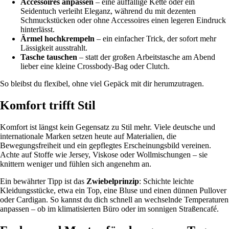
Accessoires anpassen
– eine auffällige Kette oder ein
Seidentuch verleiht Eleganz, während du mit dezenten
Schmuckstücken oder ohne Accessoires einen legeren Eindruck
hinterlässt.
Ärmel hochkrempeln
– ein einfacher Trick, der sofort mehr
Lässigkeit ausstrahlt.
Tasche tauschen
– statt der großen Arbeitstasche am Abend
lieber eine kleine Crossbody-Bag oder Clutch.
So bleibst du flexibel, ohne viel Gepäck mit dir herumzutragen.
Komfort trifft Stil
Komfort ist längst kein Gegensatz zu Stil mehr. Viele deutsche und
internationale Marken setzen heute auf Materialien, die
Bewegungsfreiheit und ein gepflegtes Erscheinungsbild vereinen.
Achte auf Stoffe wie Jersey, Viskose oder Wollmischungen – sie
knittern weniger und fühlen sich angenehm an.
Ein bewährter Tipp ist das
Zwiebelprinzip
: Schichte leichte
Kleidungsstücke, etwa ein Top, eine Bluse und einen dünnen Pullover
oder Cardigan. So kannst du dich schnell an wechselnde Temperaturen
anpassen – ob im klimatisierten Büro oder im sonnigen Straßencafé.