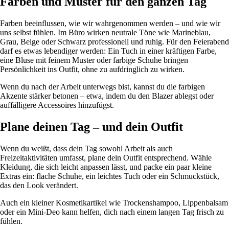
Farben und Muster für den ganzen Tag
Farben beeinflussen, wie wir wahrgenommen werden – und wie wir
uns selbst fühlen. Im Büro wirken neutrale Töne wie Marineblau,
Grau, Beige oder Schwarz professionell und ruhig. Für den Feierabend
darf es etwas lebendiger werden: Ein Tuch in einer kräftigen Farbe,
eine Bluse mit feinem Muster oder farbige Schuhe bringen
Persönlichkeit ins Outfit, ohne zu aufdringlich zu wirken.
Wenn du nach der Arbeit unterwegs bist, kannst du die farbigen
Akzente stärker betonen – etwa, indem du den Blazer ablegst oder
auffälligere Accessoires hinzufügst.
Plane deinen Tag – und dein Outfit
Wenn du weißt, dass dein Tag sowohl Arbeit als auch
Freizeitaktivitäten umfasst, plane dein Outfit entsprechend. Wähle
Kleidung, die sich leicht anpassen lässt, und packe ein paar kleine
Extras ein: flache Schuhe, ein leichtes Tuch oder ein Schmuckstück,
das den Look verändert.
Auch ein kleiner Kosmetikartikel wie Trockenshampoo, Lippenbalsam
oder ein Mini-Deo kann helfen, dich nach einem langen Tag frisch zu
fühlen.